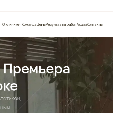
О клинике
Команда
Цены
Результаты работ
Акции
Контакты
 Премьера
оке
стетикой,
ьным